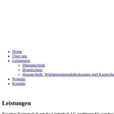
Home
Über uns
Leistungen
Dämmtechnik
Brandschutz
Haustechnik, Wärmepumpenabdeckungen und Kautsch
Projekte
Kontakt
Leistungen
Bei einer Partnerschaft mit der Lindenbolt AG profitieren Sie von h